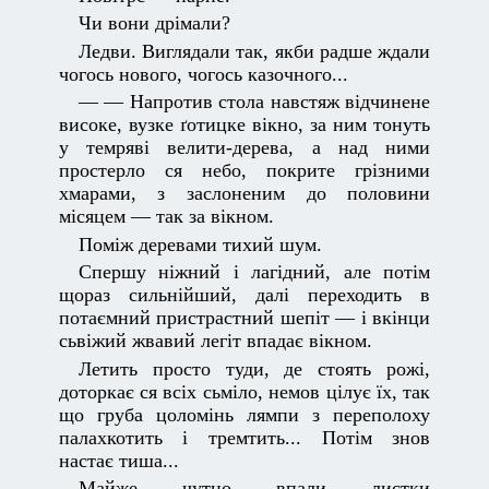
Чи вони дрімали?
Ледви. Виглядали так, якби радше ждали
чогось нового, чогось казочного...
— — Напротив стола навстяж відчинене
високе, вузке ґотицке вікно, за ним тонуть
у темряві велити-дерева, а над ними
простерло ся небо, покрите грізними
хмарами, з заслоненим до половини
місяцем — так за вікном.
Поміж деревами тихий шум.
Спершу ніжний і лагідний, але потім
щораз сильнійший, далі переходить в
потаємний пристрастний шепіт — і вкінци
сьвіжий жвавий легіт впадає вікном.
Летить просто туди, де стоять рожі,
доторкає ся всіх сьміло, немов цілує їх, так
що груба цоломінь лямпи з переполоху
палахкотить і тремтить... Потім знов
настає тиша...
Майже чутно впали листки