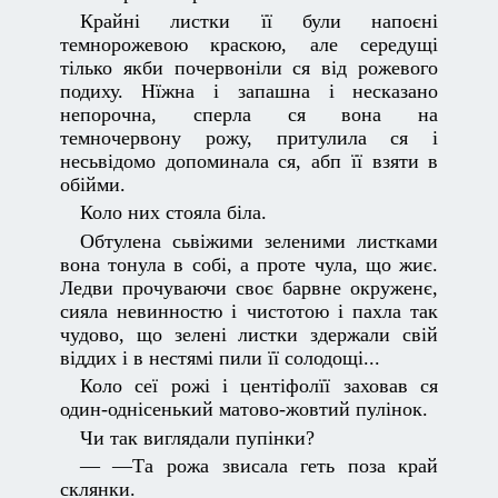
Крайні листки її були напоєні
темнорожевою краскою, але середущі
тілько якби почервоніли ся від рожевого
подиху. Нїжна і запашна і несказано
непорочна, сперла ся вона на
темночервону рожу, притулила ся і
несьвідомо допоминала ся, абп її взяти в
обійми.
Коло них стояла біла.
Обтулена сьвіжими зеленими листками
вона тонула в собі, а проте чула, що жиє.
Ледви прочуваючи своє барвне окруженє,
сияла невинностю і чистотою і пахла так
чудово, що зелені листки здержали свій
віддих і в нестямі пили її солодощі...
Коло сеї рожі і центіфолїї заховав ся
один-однісенький матово-жовтий пулінок.
Чи так виглядали пупінки?
— —Та рожа звисала геть поза край
склянки.