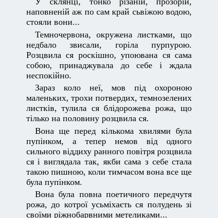
У склянці, тонко різаній, прозорій,
наповненій аж по сам край сьвіжою водою,
стояли вони...
Темночервона, окружена листками, що
недбало звисали, горіла пурпурою.
Розцвила ся роскішно, упоювана ся сама
собою, принаджувала до себе і ждала
неспокійно.
Зараз коло неї, мов під охороною
маленьких, трохи потвердих, темнозелених
листків, тулила ся блідорожева рожа, що
тілько на половину розцвила ся.
Вона ще перед кількома хвилями була
пупінком, а тепер немов від одного
сильного віддиху ранного повітря розцвила
ся і виглядала так, якби сама з себе стала
такою пишною, коли тимчасом вона все ще
була пупінком.
Вона була повна поетичного передчутя
рожа, до котрої усьміхаєть ся полудень зі
своїми ріжнобарвними метеликами...