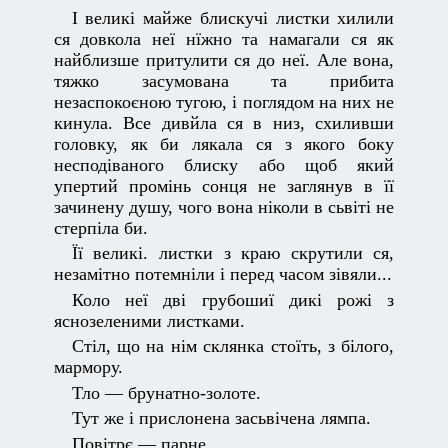
І великі майже блискучі листки хилили
ся довкола неї нїжно та намагали ся як
найблизше притулити ся до неї. Але вона,
тяжко засумована та прибита
незаспокоєною тугою, і поглядом на них не
кинула. Все дивйла ся в низ, схиливши
головку, як би лякала ся з якого боку
несподіваного блиску або щоб який
упертий промінь сонця не заглянув в її
зачинену душу, чого вона ніколи в сьвіті не
стерпіла би.
Її великі. листки з краю скрутили ся,
незамітно потемніли і перед часом зівяли...
Коло неї дві грубошиї дикі рожі з
яснозеленими листками.
Стіл, що на нім склянка стоїть, з білого,
мармору.
Тло — брунатно-золоте.
Тут же і прислонена засьвічена лямпа.
Повітрє — парне.